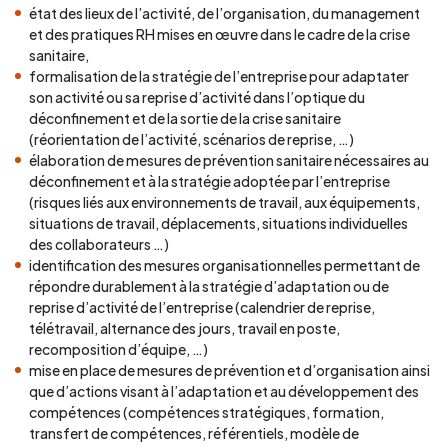
état des lieux de l’activité, de l’organisation, du management
et des pratiques RH mises en œuvre dans le cadre de la crise
sanitaire,
formalisation de la stratégie de l’entreprise pour adaptater
son activité ou sa reprise d’activité dans l’optique du
déconfinement et de la sortie de la crise sanitaire
(réorientation de l’activité, scénarios de reprise, …)
élaboration de mesures de prévention sanitaire nécessaires au
déconfinement et à la stratégie adoptée par l’entreprise
(risques liés aux environnements de travail, aux équipements,
situations de travail, déplacements, situations individuelles
des collaborateurs …)
identification des mesures organisationnelles permettant de
répondre durablement à la stratégie d’adaptation ou de
reprise d’activité de l’entreprise (calendrier de reprise,
télétravail, alternance des jours, travail en poste,
recomposition d’équipe, …)
mise en place de mesures de prévention et d’organisation ainsi
que d’actions visant à l’adaptation et au développement des
compétences (compétences stratégiques, formation,
transfert de compétences, référentiels, modèle de