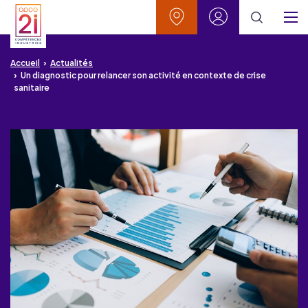
Aller au contenu
Aller à la recherche
Aller au menu
Aller au pied de page
Vos contacts
Mon espace
Menu
Accueil
Actualités
Un diagnostic pour relancer son activité en contexte de crise
sanitaire