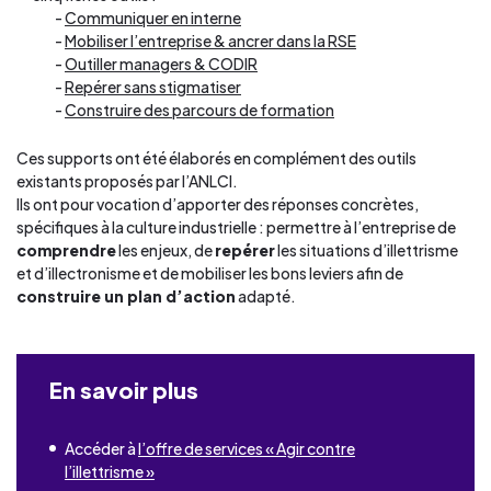
Communiquer en interne
Mobiliser l’entreprise & ancrer dans la RSE
Outiller managers & CODIR
Repérer sans stigmatiser
Construire des parcours de formation
Ces supports ont été élaborés en complément des outils
existants proposés par l’ANLCI.
Ils ont pour vocation d’apporter des réponses concrètes,
spécifiques à la culture industrielle : permettre à l’entreprise de
comprendre
les enjeux, de
repérer
les situations d’illettrisme
et d’illectronisme et de mobiliser les bons leviers afin de
construire un plan d’action
adapté.
En savoir plus
Accéder à
l’offre de services « Agir contre
l’illettrisme »