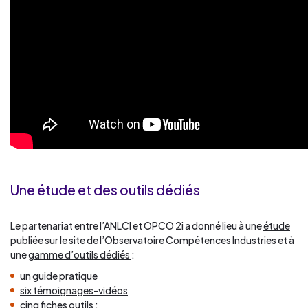
Une étude et des outils dédiés
Le partenariat entre l’ANLCI et OPCO 2i a donné lieu à une
étude
publiée sur le site de l’Observatoire Compétences Industries
et à
une
gamme d’outils dédiés
:
un guide pratique
six témoignages-vidéos
cinq fiches outils :