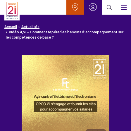
Aller au contenu
Aller à la recherche
Aller au menu
Aller au pied de page
Vos contacts
Mon espace
Menu
Accueil
Actualités
Vidéo 4/6 – Comment repérer les besoins d’accompagnement sur
les compétences de base ?