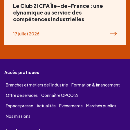
Le Club 2i CFA Île-de-France : une
dynamique au service des
compétences industrielles
17 juillet 2026
Accès pratiques
Branches et métiers de l’industrie
Formation & financement
Offre de services
Connaître OPCO 2i
Espace presse
Actualités
Evénements
Marchés publics
Nos missions