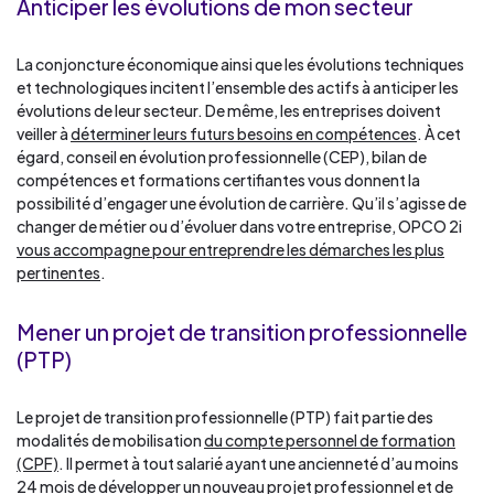
Anticiper les évolutions de mon secteur
La conjoncture économique ainsi que les évolutions techniques
et technologiques incitent l’ensemble des actifs à anticiper les
évolutions de leur secteur. De même, les entreprises doivent
veiller à
déterminer leurs futurs besoins en compétences
. À cet
égard, conseil en évolution professionnelle (CEP), bilan de
compétences et formations certifiantes vous donnent la
possibilité d’engager une évolution de carrière. Qu’il s’agisse de
changer de métier ou d’évoluer dans votre entreprise, OPCO 2i
vous accompagne pour entreprendre les démarches les plus
pertinentes
.
Mener un projet de transition professionnelle
(PTP)
Le projet de transition professionnelle (PTP) fait partie des
modalités de mobilisation
du compte personnel de formation
(CPF)
. Il permet à tout salarié ayant une ancienneté d’au moins
24 mois de développer un nouveau projet professionnel et de