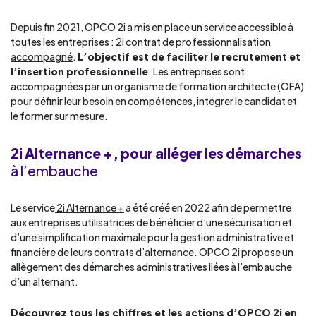
Depuis fin 2021, OPCO 2i a mis en place un service accessible à
toutes les entreprises :
2i contrat de professionnalisation
accompagné
.
L’objectif est de faciliter le recrutement et
l’insertion professionnelle
. Les entreprises sont
accompagnées par un organisme de formation architecte (OFA)
pour définir leur besoin en compétences, intégrer le candidat et
le former sur mesure.
2i Alternance +, pour alléger les démarches
à l’embauche
Le service
2i Alternance +
a été créé en 2022 afin de permettre
aux entreprises utilisatrices de bénéficier d’une sécurisation et
d’une simplification maximale pour la gestion administrative et
financière de leurs contrats d’alternance. OPCO 2i propose un
allègement des démarches administratives liées à l’embauche
d’un alternant.
Découvrez tous les chiffres et les actions d’OPCO 2i en