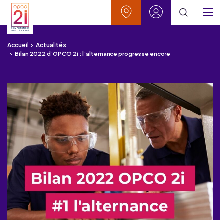
Aller au contenu
Aller à la recherche
Aller au menu
Aller au pied de page
Vos contacts
Mon espace
Menu
Accueil
Actualités
Bilan 2022 d’OPCO 2i : l’alternance progresse encore