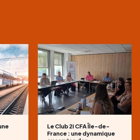
 une
Le Club 2i CFA Île-de-
France : une dynamique