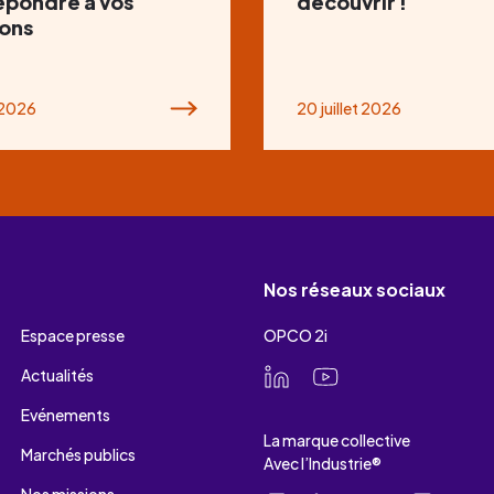
épondre à vos
découvrir !
ons
t 2026
20 juillet 2026
Nos réseaux sociaux
Espace presse
OPCO 2i
Actualités
Evénements
La marque collective
Marchés publics
Avec l’Industrie®
Nos missions