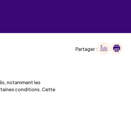
 des
offre
ment
offre
ment
Partager :
ment
ment
rnés, notamment les
rtaines conditions. Cette