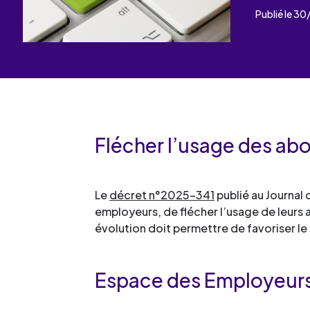
Les événements
Un partenaire
Publié le 3
un demandeur d’emploi
Espace presse
Flécher l’usage des a
Le
décret n°2025-341
publié au Journal 
employeurs, de flécher l’usage de leurs 
évolution doit permettre de favoriser le
Espace des Employeurs