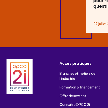
pour r
questi
27 juille
Accès pratiques
Branches et métiers de
l’industrie
Formation & financement
Offre de services
Connaître OPCO 2i