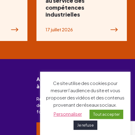
au service des
compétences
industrielles
17 juillet 2026
Abonnez-vous
Ce site utilise des cookies pour
à notre newsletter !
mesurer l’audience du site et vous
proposer des vidéos et des contenus
Recevez chaque mois l’essentiel
provenant de réseaux sociaux.
des actualités relatives à l’emploi-
formation et à l’industrie.
Personnaliser
Tout accepter
Je refuse
Je m’inscris