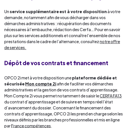
Un
service supplémentaire
est à votre disposition
à votre
demande, notamment afin de vous décharger dans vos
démarches administratives : récupération des documents
nécessaires à l’embauche, rédaction des Cerfa… Pour en savoir
plus sur les services additionnels et connaître l’ensemble de nos
prestations dans le cadre de l’alternance, consultez
notre offre
de services.
Dépôt de vos contrats et financement
OPCO 2i met à votre disposition une
plateforme dédiée et
sécurisée
Mon compte 2i
afin de faciliter vos démarches
administratives et la gestion de vos contrats d’apprentissage.
Mon Compte 2i vous permet notamment de saisir le
CERFA FA13
du contrat d’apprentissage et de suivre en temps réel l’état
d’avancement du dossier. Concernant le financement des
contrats d’apprentissage, OPCO 2i les prend en charge selon les
niveaux définis par les branches professionnelles et mis en ligne
par
France compétences
.