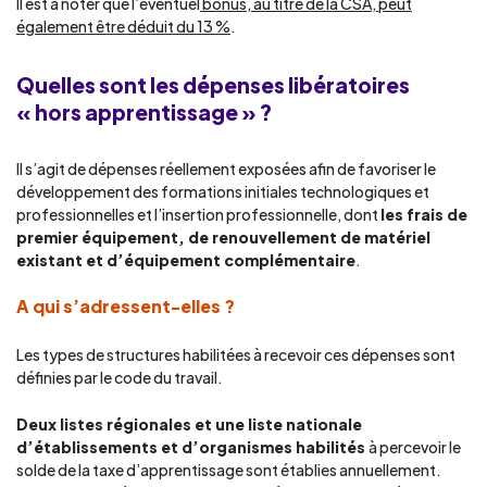
Il est à noter que l’éventuel
bonus, au titre de la CSA, peut
également être déduit du 13 %
.
Quelles sont les dépenses libératoires
« hors apprentissage » ?
Il s’agit de dépenses réellement exposées afin de favoriser le
développement des formations initiales technologiques et
professionnelles et l’insertion professionnelle, dont
les frais de
premier équipement, de renouvellement de matériel
existant et d’équipement complémentaire
.
A qui s’adressent-elles ?
Les types de structures habilitées à recevoir ces dépenses sont
définies par le code du travail.
Deux listes régionales et une liste nationale
d’établissements et d’organismes habilités
à percevoir le
solde de la taxe d’apprentissage sont établies annuellement.