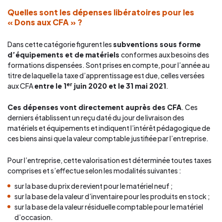
Quelles sont les dépenses libératoires pour les
« Dons aux CFA » ?
Dans cette catégorie figurent les
subventions sous forme
d’équipements et de matériels
conformes aux besoins des
formations dispensées. Sont prises en compte, pour l’année au
titre de laquelle la taxe d’apprentissage est due, celles versées
er
aux CFA
entre le 1
juin 2020 et le 31 mai 2021
.
Ces dépenses vont directement auprès des CFA
. Ces
derniers établissent un reçu daté du jour de livraison des
matériels et équipements et indiquent l’intérêt pédagogique de
ces biens ainsi que la valeur comptable justifiée par l’entreprise.
Pour l’entreprise, cette valorisation est déterminée toutes taxes
comprises et s’effectue selon les modalités suivantes :
sur la base du prix de revient pour le matériel neuf ;
sur la base de la valeur d’inventaire pour les produits en stock ;
sur la base de la valeur résiduelle comptable pour le matériel
d’occasion.