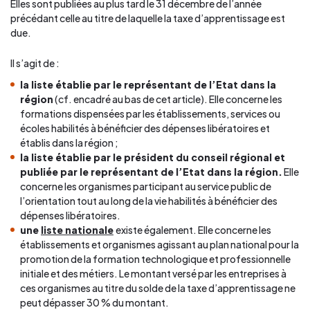
Elles sont publiées au plus tard le 31 décembre de l’année
précédant celle au titre de laquelle la taxe d’apprentissage est
due.
Il s’agit de :
la liste établie par le représentant de l’Etat dans la
région
(cf. encadré au bas de cet article). Elle concerne les
formations dispensées par les établissements, services ou
écoles habilités à bénéficier des dépenses libératoires et
établis dans la région ;
la liste établie par le président du conseil régional et
publiée par le représentant de l’Etat dans la région.
Elle
concerne les organismes participant au service public de
l’orientation tout au long de la vie habilités à bénéficier des
dépenses libératoires.
une
liste nationale
existe également. Elle concerne les
établissements et organismes agissant au plan national pour la
promotion de la formation technologique et professionnelle
initiale et des métiers. Le montant versé par les entreprises à
ces organismes au titre du solde de la taxe d’apprentissage ne
peut dépasser 30 % du montant.