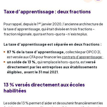
Taxe d’apprentissage :
deux fractions
er
Pour rappel, depuis le 1
janvier 2020, l’ancienne architecture de
la taxe d’apprentissage, qui était divisée en trois fractions –
fraction régionale, quota et hors-quota – n’existe plus.
La taxe d’apprentissage est séparée en deux fractions :
87 % de la taxe d’apprentissage,
collectée par OPCO 2i,
est versée aux CFA pour financer les
contrats d’apprentissage ;
un
solde de 13 %,
qui remplace le hors-quota, est
versé
directement par les entreprises aux établissements
éligibles, avant le 31 mai 2021
.
13 % versés directement aux écoles
habilitées
Le solde de 13 % permet d’aider et de soutenir financièrement les