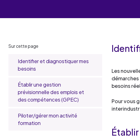
Les événements
Un partenaire
un demandeur d’emploi
Espace presse
Identi
Sur cette page
Identifier et
diagnostiquer
Établir une
Identifier et diagnostiquer mes
mes besoins
gestion
besoins
Les nouvell
prévisionnelle
démarches d
des emplois
Établir une gestion
besoins réel
et des
prévisionnelle des emplois et
compétences
des compétences (GPEC)
Pour vous g
(GPEC)
Piloter/gérer
interindustr
mon activité
Piloter/gérer mon activité
formation
formation
Établi