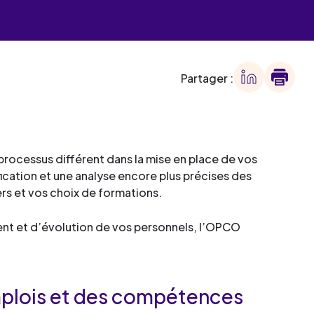
 des
offre
ment
offre
ment
Partager :
ment
processus différent dans la mise en place de vos
ment
ication et une analyse encore plus précises des
ers et vos choix de formations.
ent et d’évolution de vos personnels, l’OPCO
emplois et des compétences