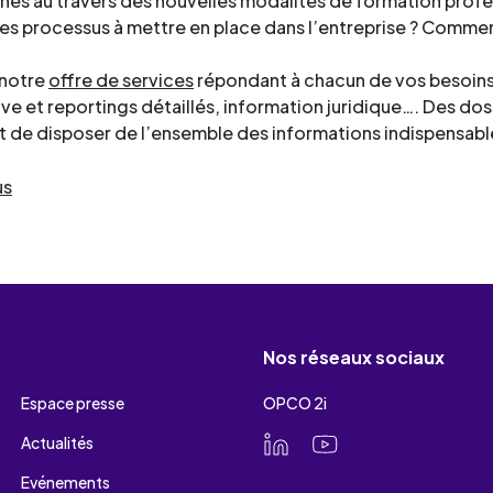
es au travers des nouvelles modalités de formation profe
les processus à mettre en place dans l’entreprise ? Com
notre
offre de services
répondant à chacun de vos besoins
ive et reportings détaillés, information juridique…. Des do
 de disposer de l’ensemble des informations indispensabl
us
Nos réseaux sociaux
Espace presse
OPCO 2i
Actualités
Evénements