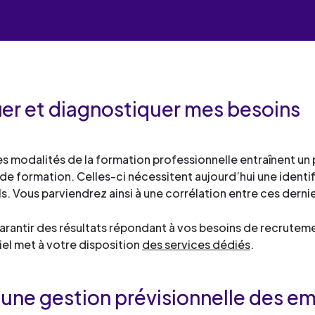
industrielles.
mesure pour le développement
de services
Façonner les talents
compétences et la formation
Découvrez toute notre 
Œuvrer pour l’environne
professionnelle.
Façonner les talents
de services
Déployer le digital
Découvrez toute notre 
Œuvrer pour l’environne
de services
Industrialiser vos process
Façonner les talents
fier et diagnostiquer mes besoins
Déployer le digital
compétences
Œuvrer pour l’environne
Façonner les talents
Déployer le digital
es modalités de la formation professionnelle entraînent un 
Œuvrer pour l’environne
e formation. Celles-ci nécessitent aujourd’hui une identif
Déployer le digital
s. Vous parviendrez ainsi à une corrélation entre ces derni
Industrialiser vos process
arantir des résultats répondant à vos besoins de recrutem
compétences
iel met à votre disposition
des services dédiés
.
r une gestion prévisionnelle des 