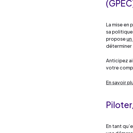
(GPEC
La mise en 
sa politiqu
propose
un
déterminer 
Anticipez a
votre compé
En savoir pl
Pilote
En tant qu’