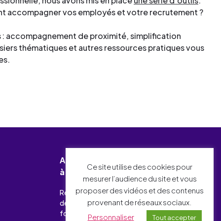
ssionnelle, nous avons mis en place
une série d’outils
.
ment accompagner vos employés et votre recrutement ?
 : accompagnement de proximité, simplification
ssiers thématiques et autres ressources pratiques vous
es.
Abonnez-vous
Ce site utilise des cookies pour
à notre newsletter !
mesurer l’audience du site et vous
proposer des vidéos et des contenus
Recevez chaque mois l’essentiel
provenant de réseaux sociaux.
des actualités relatives à l’emploi-
formation et à l’industrie.
Personnaliser
Tout accepter