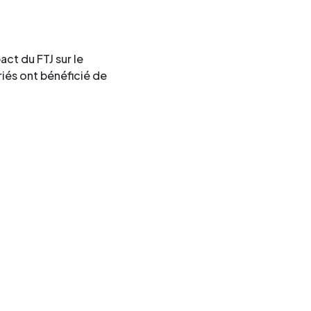
act du FTJ sur le
és ont bénéficié de