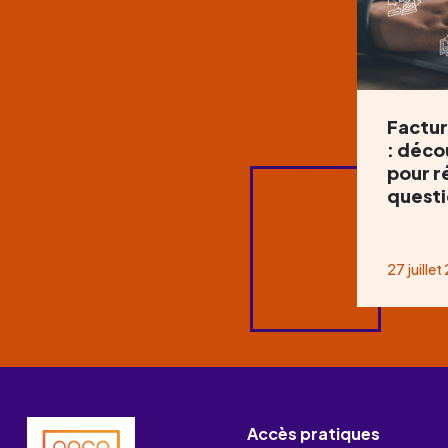
Factur
: déco
pour r
questi
27 juille
Accès pratiques