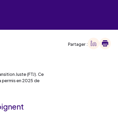
 des
offre
ment
offre
ment
Partager :
ment
ment
sition Juste (FTJ). Ce
, a permis en 2025 de
oignent