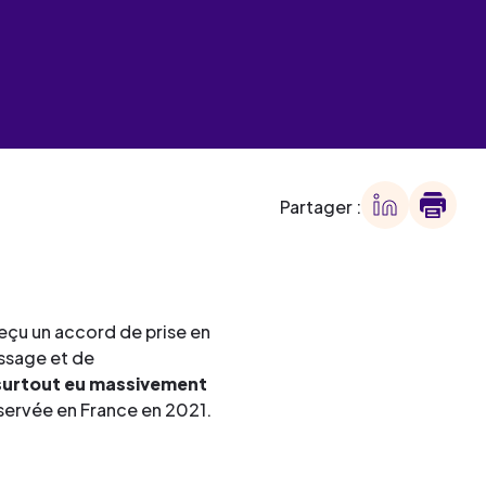
 des
offre
ment
offre
ment
ment
Partager :
ment
eçu un accord de prise en
issage et de
t surtout eu massivement
ervée en France en 2021.