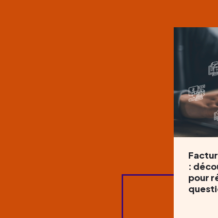
Factur
: déco
pour r
questi