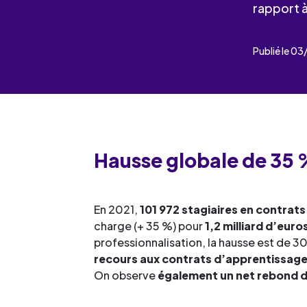
Les événements
Un partenaire
rapport 
un demandeur d’emploi
Espace presse
Publié le 0
Hausse globale de 35
En 2021,
101 972 stagiaires en contrat
charge (+ 35 %) pour
1,2 milliard d’eur
professionnalisation, la hausse est de 3
recours aux contrats d’apprentissage
On observe
également un
net rebond d