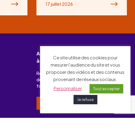
17 juillet 2026
Abonnez-vous
Ce site utilise des cookies pour
à notre newsletter !
mesurer l’audience du site et vous
proposer des vidéos et des contenus
Recevez chaque mois l’essentiel
provenant de réseaux sociaux.
des actualités relatives à l’emploi-
formation et à l’industrie.
Personnaliser
Tout accepter
Je refuse
Je m’inscris