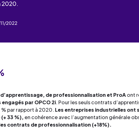
industrielles.
mesure pour le développement
à 2020.
de services
Façonner les talents
compétences et la formation
Découvrez toute notre 
Œuvrer pour l’environne
professionnelle.
Façonner les talents
3/11/2022
de services
Déployer le digital
Découvrez toute notre 
Œuvrer pour l’environne
de services
Industrialiser vos process
Façonner les talents
Déployer le digital
compétences
Œuvrer pour l’environne
Façonner les talents
Déployer le digital
 %
Œuvrer pour l’environne
Déployer le digital
s d’apprentissage, de professionnalisation et ProA
ont r
Industrialiser vos process
os engagés par OPCO 2i
. Pour les seuls contrats d’apprent
compétences
0 % par rapport à 2020.
Les entreprises industrielles on
 (+ 33 %),
en cohérence avec l’augmentation générale obs
es contrats de professionnalisation (+18%).